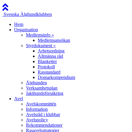
Svenska Älghundklubben
Hem
Organisation
Medlemsinfo »
Medlemsansökan
Styrdokument »
Arbetsordning
Allmänna råd
Blanketter
Protokoll
Rasstandard
Domarkompendium
Älghunden
Verksamhetsplan
Jakthundsförsäkring
Avel
Avelskommittén
Information
Avelsråd i klubbar
Avelspolicy
Rekommendationer
Rasavelsstrategier