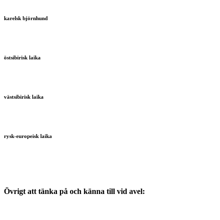
karelsk björnhund
östsibirisk laika
västsibirisk laika
rysk-europeisk laika
Övrigt att tänka på och känna till vid avel: