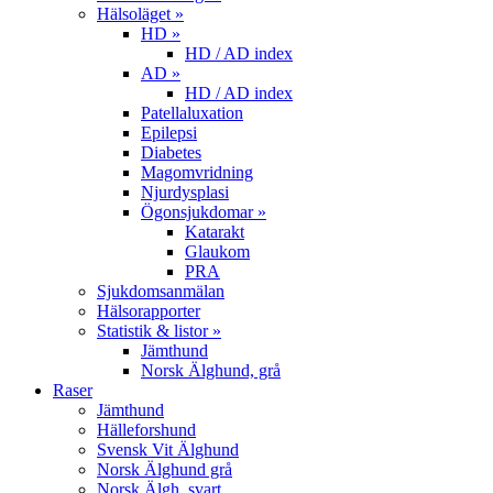
Hälsoläget »
HD »
HD / AD index
AD »
HD / AD index
Patellaluxation
Epilepsi
Diabetes
Magomvridning
Njurdysplasi
Ögonsjukdomar »
Katarakt
Glaukom
PRA
Sjukdomsanmälan
Hälsorapporter
Statistik & listor »
Jämthund
Norsk Älghund, grå
Raser
Jämthund
Hälleforshund
Svensk Vit Älghund
Norsk Älghund grå
Norsk Älgh. svart