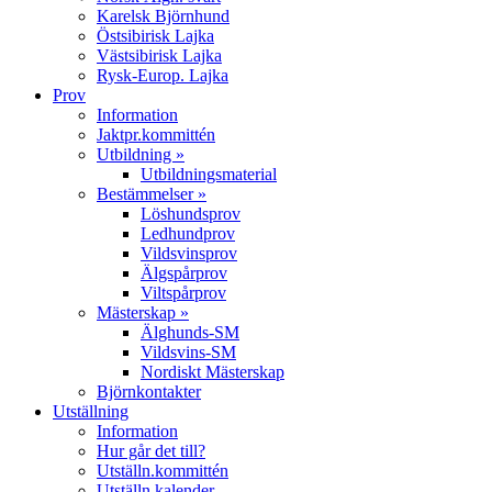
Karelsk Björnhund
Östsibirisk Lajka
Västsibirisk Lajka
Rysk-Europ. Lajka
Prov
Information
Jaktpr.kommittén
Utbildning »
Utbildningsmaterial
Bestämmelser »
Löshundsprov
Ledhundprov
Vildsvinsprov
Älgspårprov
Viltspårprov
Mästerskap »
Älghunds-SM
Vildsvins-SM
Nordiskt Mästerskap
Björnkontakter
Utställning
Information
Hur går det till?
Utställn.kommittén
Utställn.kalender