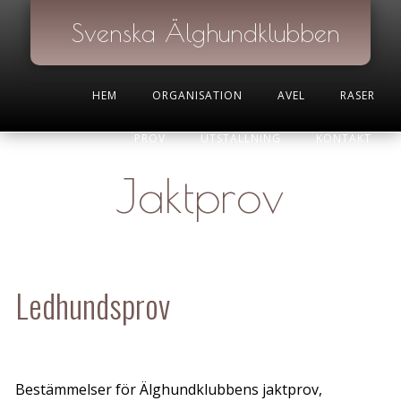
Svenska Älghundklubben
HEM
ORGANISATION
AVEL
RASER
PROV
UTSTÄLLNING
KONTAKT
Jaktprov
Ledhundsprov
Bestämmelser för Älghundklubbens jaktprov,