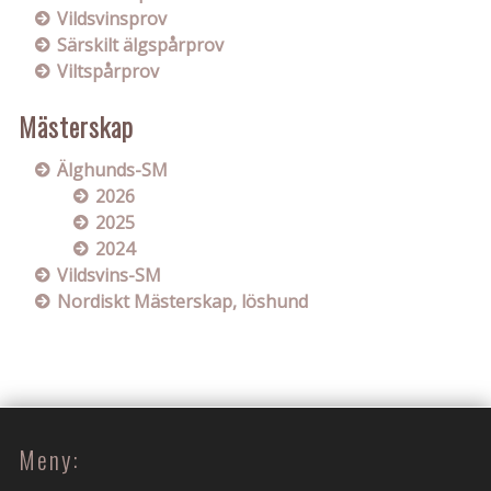
Vildsvinsprov
Särskilt älgspårprov
Viltspårprov
Mästerskap
Älghunds-SM
2026
2025
2024
Vildsvins-SM
Nordiskt Mästerskap, löshund
Meny: