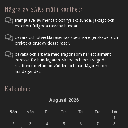
Några av SÄKs mål i korthet:
främja avel av mentalt och fysiskt sunda, jaktligt och
exteriört fullgoda rasrena hundar.
bevara och utveckla rasernas specifika egenskaper och
praktiskt bruk av dessa raser.
bevaka och arbeta med frågor som har ett allmänt
intresse för hundägaren. Skapa och bevara goda
relationer mellan omvärlden och hundägaren och
hundägandet.
Kalender:
Augusti
2026
Sön
Mån
Tis
Ons
Tor
Fre
Lör
1
2
3
4
5
6
7
8