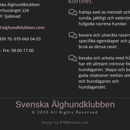
korthet:
ska Älghundklubben
erhusänget 226
främja avel av mentalt och
91 Själevad
sunda, jaktligt och exteriör
fullgoda rasrena hundar.
@alghundklubben.com
bevara och utveckla raser
430 70, 070-660 04 03
specifika egenskaper och p
bruk av dessa raser.
- Fre: 08.00-17.00
bevaka och arbeta med fr
har ett allmänt intresse fö
hundägaren. Skapa och b
goda relationer mellan o
och hundägaren och
hundägandet.
Svenska Älghundklubben
©
2026 All Rights Reserved
Design by
RTBWizards.com