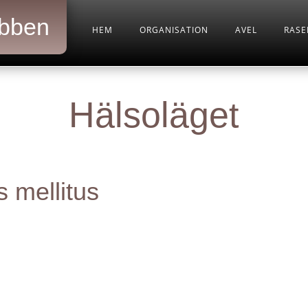
bben
HEM
ORGANISATION
AVEL
RASE
Hälsoläget
 mellitus