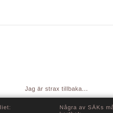
Jag är strax tillbaka...
iet:
Några av SÄKs må