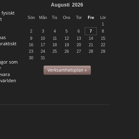
Augusti
2026
 fysiskt
Sön
Mån
Tis
Ons
Tor
Fre
Lör
t
1
2
3
4
5
6
7
8
nas
9
10
11
12
13
14
15
raktiskt
16
17
18
19
20
21
22
23
24
25
26
27
28
29
30
31
ågor som
r
Verksamhetsplan »
evara
mvärlden